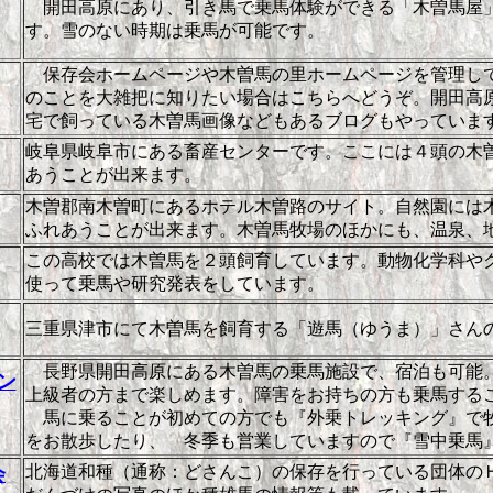
開田高原にあり、引き馬で乗馬体験ができる「木曽馬屋
す。雪のない時期は乗馬が可能です。
保存会ホームページや木曽馬の里ホームページを管理し
のことを大雑把に知りたい場合はこちらへどうぞ。開田高
宅で飼っている木曽馬画像などもあるブログもやっていま
岐阜県岐阜市にある畜産センターです。ここには４頭の木
あうことが出来ます。
木曽郡南木曽町にあるホテル木曽路のサイト。自然園には
ふれあうことが出来ます。木曽馬牧場のほかにも、温泉、
この高校では木曽馬を２頭飼育しています。動物化学科や
使って乗馬や研究発表をしています。
三重県津市にて木曽馬を飼育する「遊馬（ゆうま）」さん
長野県開田高原にある木曽馬の乗馬施設で、宿泊も可能
ン
上級者の方まで楽しめます。障害をお持ちの方も乗馬する
馬に乗ることが初めての方でも『外乗トレッキング』で
をお散歩したり、 冬季も営業していますので『雪中乗馬
会
北海道和種（通称：どさんこ）の保存を行っている団体の