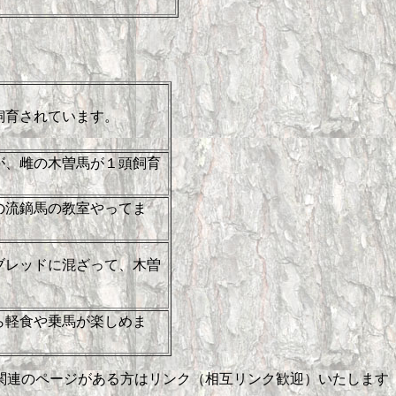
飼育されています。
が、雌の木曽馬が１頭飼育
の流鏑馬の教室やってま
ブレッドに混ざって、木曽
ら軽食や乗馬が楽しめま
関連のページがある方はリンク（相互リンク歓迎）いたします