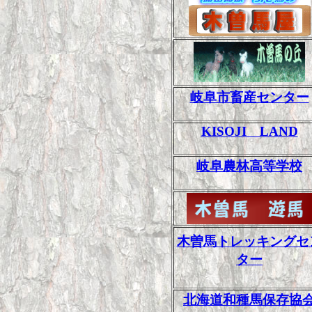
岐阜市畜産センター
KISOJI LAND
岐阜農林高等学校
木曽馬トレッキングセ
ター
北海道和種馬保存協