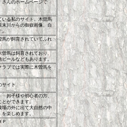
」さんのホームページで
ている私のサイト。木曽馬
原末川からの御嶽画像、自
す。
曽馬が飼育されていてふれ
木曽馬は飼育されており、
地ビールなどもあります。
クラブでは実際に木曽馬を
のサイト
。 お子様や初心者の方、
ことができます。
牧場の外に出て大自然の中
』を楽しめます。
ＨＰ