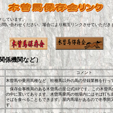
クしています。
お問い合わせください。場合により相互リンクさせていただき
関係機関など）
コメント
木曽馬や乗用馬種など、軽種馬以外の馬の登録業務を行っ
保存会事務局のある木曽馬の里公式HPです。この木曽馬
の中に置いてあります。木曽馬乗馬の他場内にはそば打ち
そばを食べることもできます。屋内馬場があるので冬季間
す。