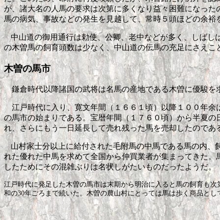
が、諸大名の人馬の要求は次第に多くなり益々困難になった
馬の病気、事故などの発生を見越して、常時５頭ほどの余裕
中山道の御用通行は勅使、公卿、老中などが多く、しばし
の木曽馬の飼育頭数は少なく、中山道の伝馬の充足にさえこ
木曽の馬市
鎌倉時代以降諸国の武将は名馬の産地である木曽に優駿を求
江戸時代に入り、寛文年間（１６６１頃）以降１００年余は
の馬市の始まりである。宝暦年間（１７６０頃）から半夏の
れ、さらにもう一日延長して売れ残った馬を売却したのであ
山村家士分以上に給付された毛附馬の中馬である馬の内、
れた優れた中馬を求めて全国から仲買業者が集まってきた。
したためにその混雑ぶりは名状しがたいものだったようだ。
江戸時代に発足した木曽の馬市は末期から明治に入ると馬の飼育も次
和の
30
年ごろまで続いた。木曽の農山村にとっては馬は歩く商品とし