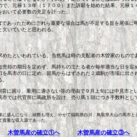
ので、元禄１３年（１７００）また訴願を始めた結果、元禄１
をおいて必要数の充足を計った。
ばであったためにこれら重要な場合は馬が不足する旨を尾張に
と欠いていたと思われる。
めたといわれている。当然馬は時の支配者の木曽家のもので
売却の期日を定めず、馬持ちの主たる者が毎年適当な日を定
日を馬市の日に定め、留馬からはずされた２歳駒が市場に出さ
る。
飼育に困り、乗用に適さない等の理由で９月上旬には中見市と
馬市では代官所に馬政所を設け、売り馬１頭につき手数料とし
第に盛んになり、頭数も増え、やがて福島県白川、鳥取県大山の馬市と
て貴重な収入源であった。
木曽馬産の確立①へ
木曽馬産の確立③へ