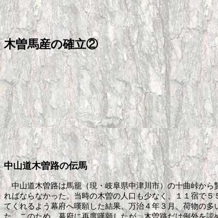
木曽馬産の確立②
中山道木曽路の伝馬
中山道木曽路は馬籠（現・岐阜県中津川市）の十曲峠から贄
ればならなかった。当時の木曽の人口も少なく、１１宿で５
てくれるよう幕府へ嘆願した結果、万治４年３月、荷物の多
た。このため、幕府に再度嘆願したが、木曽路だけ例外を認