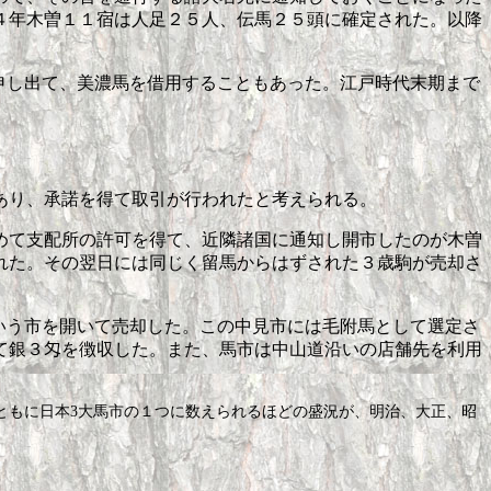
４年木曽１１宿は人足２５人、伝馬２５頭に確定された。以降
申し出て、美濃馬を借用することもあった。江戸時代末期まで
あり、承諾を得て取引が行われたと考えられる。
めて支配所の許可を得て、近隣諸国に通知し開市したのが木曽
れた。その翌日には同じく留馬からはずされた３歳駒が売却さ
いう市を開いて売却した。この中見市には毛附馬として選定さ
て銀３匁を徴収した。また、馬市は中山道沿いの店舗先を利用
ともに日本
3
大馬市の１つに数えられるほどの盛況が、明治、大正、昭