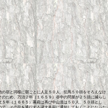
他の宿と同様に宿ごとに人足５０人、伝馬５０頭をそろえなけ
そのため、万治２年（１６５９）谷中の問屋が２５頭に減らし
文５年（１６６５）幕府は再び中山道は５０人、５０頭とし
ので、その旨を通行する諸大名宛に通知しておくことになった