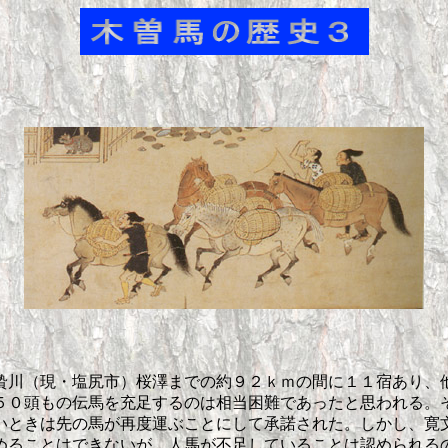
川（現・塩尻市）桜澤までの約９２ｋｍの間に１１宿あり、
５０頭もの伝馬を充足するのは相当困難であったと思われる。
いときは先の馬が再度運ぶことにして承諾された。しかし、寛
めることはできないが、人馬が不足していることは認められる